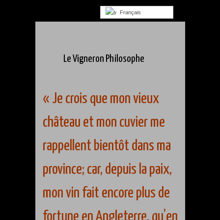
Français
Le Vigneron Philosophe
« Je crois que mon vieux
château et mon cuvier me
rappellent bientôt dans ma
province; car, depuis la paix,
mon vin fait encore plus de
fortune en Angleterre, qu’en