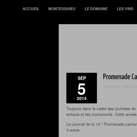
ACCUEIL
MONTESQUIEU
LE DOMAINE
LES VINS
Promenade Ca
SEP
5
POSTED BY CHÂTEAU 
2014
Toujours dans le cadre des journées du
entoure et les monuments. Cette année, 
Le Journal de la 14 ° Promenade cantona
3 euros.