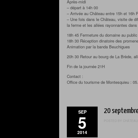
Après-midi
– départ à 14h 00
– Arrivée au Château entre 15h et 16h 
– Une fois dans le Château, visite de dif
la ferme et les allées rayonnantes dans
18h 45 Fermeture du domaine au public
18h 30 Réception dinatoire des promeneu
Animation par la banda Beuchigues
20h 30 Retour au bourg de La Brède, all
Fin de la journée 21H
Contact :
Office du tourisme de Montesquieu : 05
20 septembr
SEP
5
POSTED BY CHÂTEAU 
2014