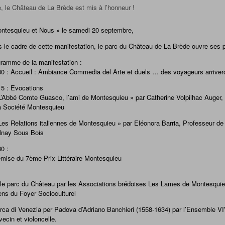
, le Château de La Brède est mis à l’honneur !
ntesquieu et Nous » le samedi 20 septembre,
 le cadre de cette manifestation, le parc du Château de La Brède ouvre ses 
ramme de la manifestation :
0 : Accueil : Ambiance Commedia del Arte et duels … des voyageurs arrivero
5 : Evocations
L’Abbé Comte Guasco, l’ami de Montesquieu » par Catherine Volpilhac Auger,
a Société Montesquieu
Les Relations italiennes de Montesquieu » par Eléonora Barria, Professeur d
lnay Sous Bois
0 :
mise du 7ème Prix Littéraire Montesquieu
s le parc du Château par les Associations brédoises Les Lames de Montesqui
ens du Foyer Socioculturel
arca di Venezia per Padova d’Adriano Banchieri (1558-1634) par l’Ensemble 
cin et violoncelle.