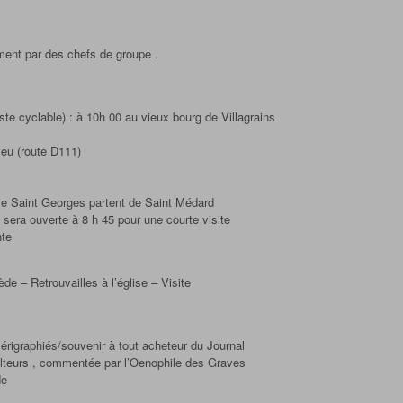
ent par des chefs de groupe .
iste cyclable) : à 10h 00 au vieux bourg de Villagrains
eu (route D111)
le Saint Georges partent de Saint Médard
i sera ouverte à 8 h 45 pour une courte visite
nte
e – Retrouvailles à l’église – Visite
 sérigraphiés/souvenir à tout acheteur du Journal
iculteurs , commentée par l’Oenophile des Graves
de