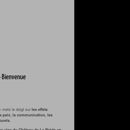
» Bienvenue
» mets le doigt sur
les effets
la paix, la communication, les
urels.
es vins du Château de La Brède en