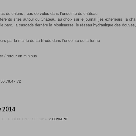
Pas de chiens , pas de vélos dans l’enceinte du château
férents sites autour du Château, au choix sur le journal (les extérieurs, la cha
 le parc, la cascade derrière la Moulinasse, le réseau hydraulique des douves,
rs par la mairie de La Brède dans l’enceinte de la ferme
er / retour en minibus
.56.78.47.72
e 2014
DE LA BRÈDE ON 05 SEP 2014 /
0 COMMENT