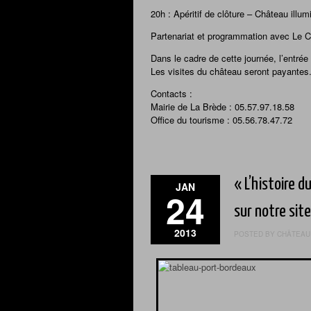
20h : Apéritif de clôture – Château illum
Partenariat et programmation avec Le 
Dans le cadre de cette journée, l’entrée 
Les visites du château seront payantes
Contacts :
Mairie de La Brède : 05.57.97.18.58
Office du tourisme : 05.56.78.47.72
« L’histoire 
JAN
24
sur notre site
2013
POSTED BY CHÂTEAU 