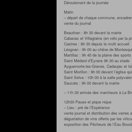
Déroulement de la journée
Matin
– départ de chaque commune, encadrem
vente du journal
Beautiran : 8h 30 devant la mairie
Cabanac et Villagrains (en vélo par la p
Castres : 8h 30 depuis le multi accueil
Léognan : 9h 00 au chêne de Montesqui
Martillac : 9h 45 de la plaine des sports
Saint Médard d’Eyrans 9h 30 au stade
Ayguemorte-les-Graves, Cadaujac et Is
Saint Morillon : 9h 00 devant l’église qu
Saint Selve : 10h 00 à la salle polyvale
Saucats : 9h 00 devant la mairie
– 11h 30 arrivée des marcheurs à La Brèd
12h30 Pause et pique nique
– Lieu : pré de l’Espérance
vente journal et distribution des verres
dégustation de vins offerts par les vit
exposition des Pêcheurs de l’Eau Bour