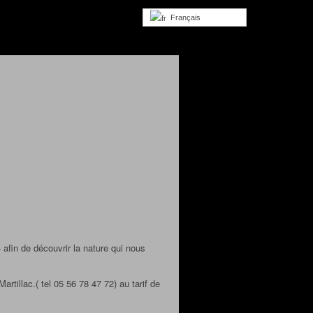
Français
fin de découvrir la nature qui nous
tillac.( tel 05 56 78 47 72) au tarif de