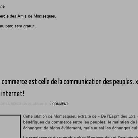
iné
Cercle des Amis de Montesquieu
au parc sera gratuit.
.
du commerce est celle de la communication des peuples. 
 internet!
DE LA BRÈDE ON 24 JAN 2013 /
0 COMMENT
Cette citation de Montesquieu extraite de « De l’Esprit des Lois 
bénéfiques du commerce entre les peuples
:
le maintien de 
échanges: de biens évidement, mais aussi les échanges cult
La renaissance du vignoble chez Montesquieu et l’arrivée d