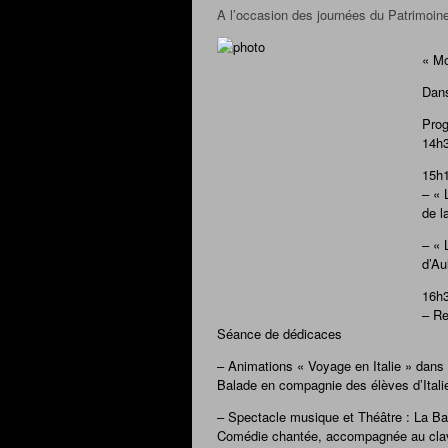
A l’occasion des journées du Patrimoine
« Mo
Dans
Prog
14h3
15h1
– « 
de l
– « 
d’Au
16h3
– Re
Séance de dédicaces
– Animations « Voyage en Italie » dan
Balade en compagnie des élèves d’Itali
– Spectacle musique et Théâtre : La B
Comédie chantée, accompagnée au clave