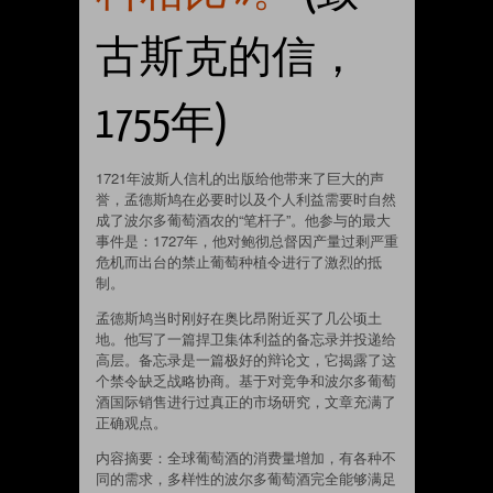
古斯克的信，
1755年)
1721年波斯人信札的出版给他带来了巨大的声
誉，孟德斯鸠在必要时以及个人利益需要时自然
成了波尔多葡萄酒农的“笔杆子”。他参与的最大
事件是：1727年，他对鲍彻总督因产量过剩严重
危机而出台的禁止葡萄种植令进行了激烈的抵
制。
孟德斯鸠当时刚好在奥比昂附近买了几公顷土
地。他写了一篇捍卫集体利益的备忘录并投递给
高层。备忘录是一篇极好的辩论文，它揭露了这
个禁令缺乏战略协商。基于对竞争和波尔多葡萄
酒国际销售进行过真正的市场研究，文章充满了
正确观点。
内容摘要：全球葡萄酒的消费量增加，有各种不
同的需求，多样性的波尔多葡萄酒完全能够满足